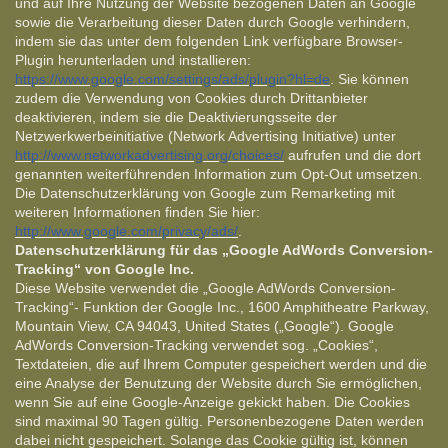
und auf Ihre Nutzung der Website bezogenen Daten an Google
sowie die Verarbeitung dieser Daten durch Google verhindern,
indem sie das unter dem folgenden Link verfügbare Browser-
Plugin herunterladen und installieren:
https://www.google.com/settings/ads/plugin?hl=de
. Sie können
zudem die Verwendung von Cookies durch Drittanbieter
deaktivieren, indem sie die Deaktivierungsseite der
Netzwerkwerbeinitiative (Network Advertising Initiative) unter
http://www.networkadvertising.org/choices/
aufrufen und die dort
genannten weiterführenden Information zum Opt-Out umsetzen.
Die Datenschutzerklärung von Google zum Remarketing mit
weiteren Informationen finden Sie hier:
http://www.google.com/privacy/ads/
.
Datenschutzerklärung für das „Google AdWords Conversion-
Tracking“ von Google Inc.
Diese Website verwendet die „Google AdWords Conversion-
Tracking“- Funktion der Google Inc., 1600 Amphitheatre Parkway,
Mountain View, CA 94043, United States („Google“). Google
AdWords Conversion-Tracking verwendet sog. „Cookies“,
Textdateien, die auf Ihrem Computer gespeichert werden und die
eine Analyse der Benutzung der Website durch Sie ermöglichen,
wenn Sie auf eine Google-Anzeige gekickt haben. Die Cookies
sind maximal 90 Tagen gültig. Personenbezogene Daten werden
dabei nicht gespeichert. Solange das Cookie gültig ist, können