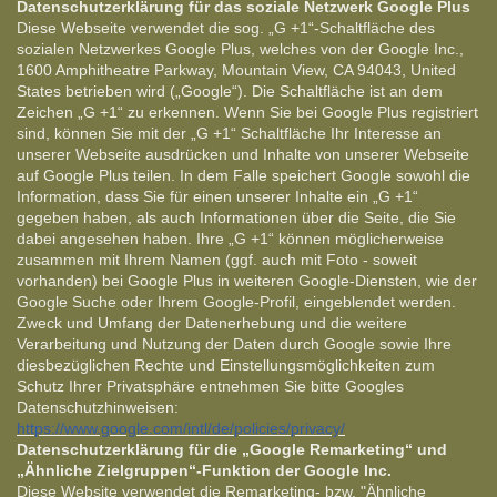
Datenschutzerklärung für das soziale Netzwerk Google Plus
Diese Webseite verwendet die sog. „G +1“-Schaltfläche des
sozialen Netzwerkes Google Plus, welches von der Google Inc.,
1600 Amphitheatre Parkway, Mountain View, CA 94043, United
States betrieben wird („Google“). Die Schaltfläche ist an dem
Zeichen „G +1“ zu erkennen. Wenn Sie bei Google Plus registriert
sind, können Sie mit der „G +1“ Schaltfläche Ihr Interesse an
unserer Webseite ausdrücken und Inhalte von unserer Webseite
auf Google Plus teilen. In dem Falle speichert Google sowohl die
Information, dass Sie für einen unserer Inhalte ein „G +1“
gegeben haben, als auch Informationen über die Seite, die Sie
dabei angesehen haben. Ihre „G +1“ können möglicherweise
zusammen mit Ihrem Namen (ggf. auch mit Foto - soweit
vorhanden) bei Google Plus in weiteren Google-Diensten, wie der
Google Suche oder Ihrem Google-Profil, eingeblendet werden.
Zweck und Umfang der Datenerhebung und die weitere
Verarbeitung und Nutzung der Daten durch Google sowie Ihre
diesbezüglichen Rechte und Einstellungsmöglichkeiten zum
Schutz Ihrer Privatsphäre entnehmen Sie bitte Googles
Datenschutzhinweisen:
https://www.google.com/intl/de/policies/privacy/
Datenschutzerklärung für die „Google Remarketing“ und
„Ähnliche Zielgruppen“-Funktion der Google Inc.
Diese Website verwendet die Remarketing- bzw. "Ähnliche